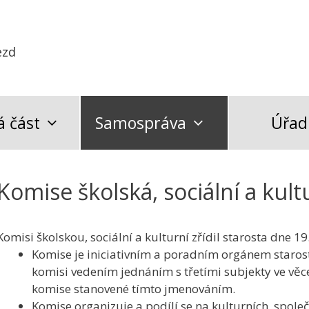
ezd
 část
Samospráva
Úřad
Komise školská, sociální a kult
Komisi školskou, sociální a kulturní zřídil starosta dne 
Komise je iniciativním a poradním orgánem starost
komisi vedením jednáním s třetími subjekty ve věce
komise stanovené tímto jmenováním.
Komise organizuje a podílí se na kulturních, společ