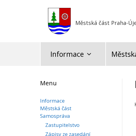
Přeskočit
na
obsah
Městská část Praha-Új
Informace
Městská
Menu
Informace
Městská část
Samospráva
Zastupitelstvo
Zápisy ze zasedání