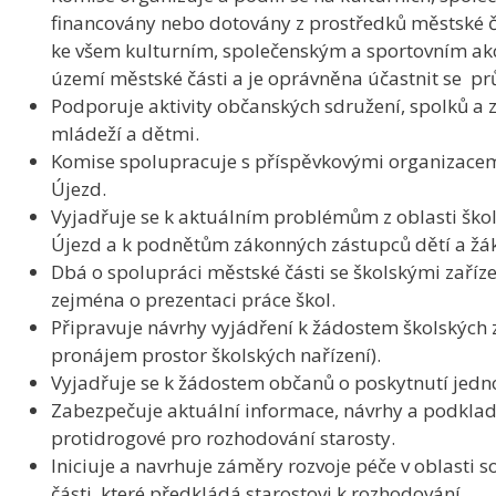
financovány nebo dotovány z prostředků městské č
ke všem kulturním, společenským a sportovním ak
území městské části a je oprávněna účastnit se pr
Podporuje aktivity občanských sdružení, spolků a 
mládeží a dětmi.
Komise spolupracuje s příspěvkovými organizacem
Újezd.
Vyjadřuje se k aktuálním problémům z oblasti škol
Újezd a k podnětům zákonných zástupců dětí a žák
Dbá o spolupráci městské části se školskými zaříze
zejména o prezentaci práce škol.
Připravuje návrhy vyjádření k žádostem školských z
pronájem prostor školských nařízení).
Vyjadřuje se k žádostem občanů o poskytnutí jedn
Zabezpečuje aktuální informace, návrhy a podklady 
protidrogové pro rozhodování starosty.
Iniciuje a navrhuje záměry rozvoje péče v oblasti 
části, které předkládá starostovi k rozhodování.