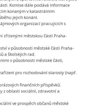
ásti. Komise dále podává informace
cím konaným v katastrálním
ůběhu jejich konání.
zájmových organizací pracujících s
i zřízenými městskou částí Praha-
ství v působnosti městské části Praha-
ů a školských rad.
ními v působnosti městské části,
ařízení pro rozhodování starosty (např.
orázových finančních příspěvků.
z oblasti sociální, zdravotní a
sociální ve prospěch občanů městské