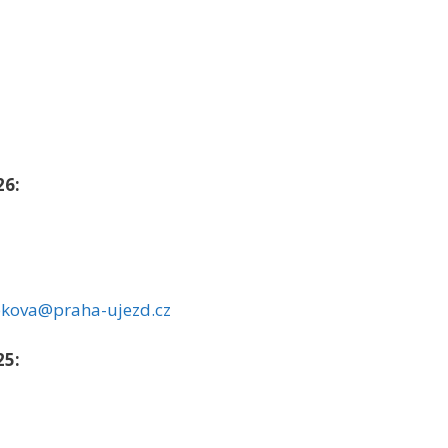
26:
kova@praha-ujezd.cz
25: