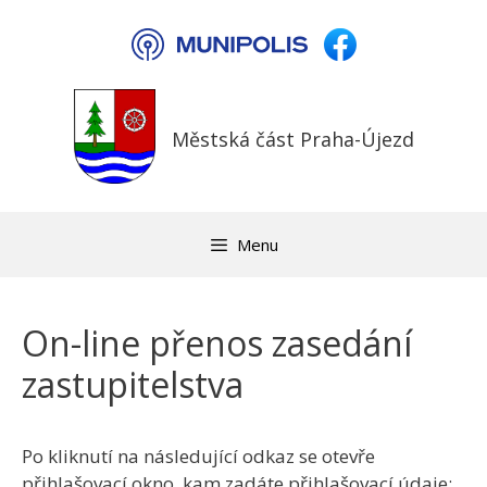
Přeskočit
na
obsah
Městská část Praha-Újezd
Menu
On-line přenos zasedání
zastupitelstva
Po kliknutí na následující odkaz se otevře
přihlašovací okno, kam zadáte přihlašovací údaje: