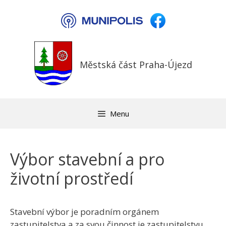
Přeskočit
na
obsah
Městská část Praha-Újezd
Menu
Výbor stavební a pro
životní prostředí
Stavební výbor je poradním orgánem
zastupitelstva a za svou činnost je zastupitelstvu