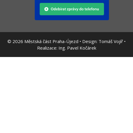
© 2026
Městská část Praha-Újezd • Design:
Tomáš Vojíř
•
Realizace:
Ing. Pavel Kočárek