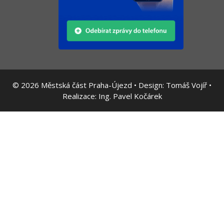
© 2026
Městská část Praha-Újezd • Design:
Tomáš Vojíř
•
Realizace:
Ing. Pavel Kočárek