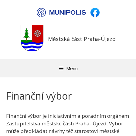
Přeskočit
na
obsah
Městská část Praha-Újezd
Menu
Finanční výbor
Finanční výbor je iniciativním a poradním orgánem
Zastupitelstva městské části Praha- Újezd. Výbor
může předkládat návrhy též starostovi městské