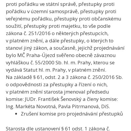
proti pořádku ve státní správě, přestupky proti
pořádku v územní samosprávě, přestupky proti
veřejnému pořádku, přestupky proti občanskému
soužití, přestupky proti majetku, to vše podle
zákona č. 251/2016 o některých přestupcích,
v platném znění, a dále přestupky, o kterých to
stanoví jiný zákon, a současně, jejichž projednávání
bylo MČ Praha-Újezd svěřeno obecně závaznou
vyhláškou č. 55/2000 Sb. hl. m. Prahy, kterou se
vydává Statut hl. m. Prahy, v platném znění.
Na základě § 61, odst. 2 a 3 zákona č. 250/2016 Sb.
o odpovědnosti za přestupky a řízení o nich,
v platném znění starosta jmenoval předsedu
komise: JUDr. František Šenovský a členy komise:
Ing. Markéta Novotná, Pavla Pitrmanová, DiS.
Zrušení komise pro projednávání přestupků
Starosta dle ustanovení § 61 odst. 1 zákona č.