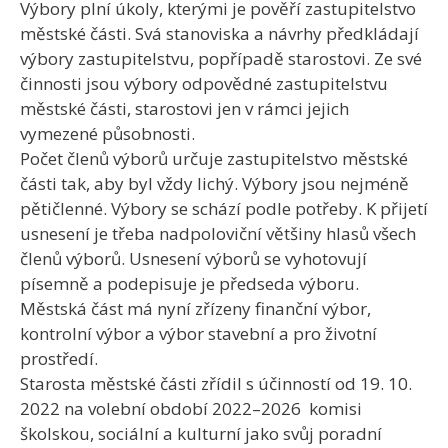
Výbory plní úkoly, kterými je pověří zastupitelstvo
městské části. Svá stanoviska a návrhy předkládají
výbory zastupitelstvu, popřípadě starostovi. Ze své
činnosti jsou výbory odpovědné zastupitelstvu
městské části, starostovi jen v rámci jejich
vymezené působnosti.
Počet členů výborů určuje zastupitelstvo městské
části tak, aby byl vždy lichý. Výbory jsou nejméně
pětičlenné. Výbory se schází podle potřeby. K přijetí
usnesení je třeba nadpoloviční většiny hlasů všech
členů výborů. Usnesení výborů se vyhotovují
písemně a podepisuje je předseda výboru.
Městská část má nyní zřízeny finanční výbor,
kontrolní výbor a výbor stavební a pro životní
prostředí.
Starosta městské části zřídil s účinností od 19. 10.
2022 na volební období 2022–2026 komisi
školskou, sociální a kulturní jako svůj poradní