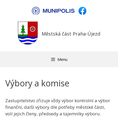
Přeskočit
na
obsah
Městská část Praha-Újezd
Menu
Výbory a komise
Zastupitelstvo zřizuje vždy výbor kontrolní a výbor
finanční, další výbory dle potřeby městské části,
volí jejich členy, předsedy a tajemníky výboru.