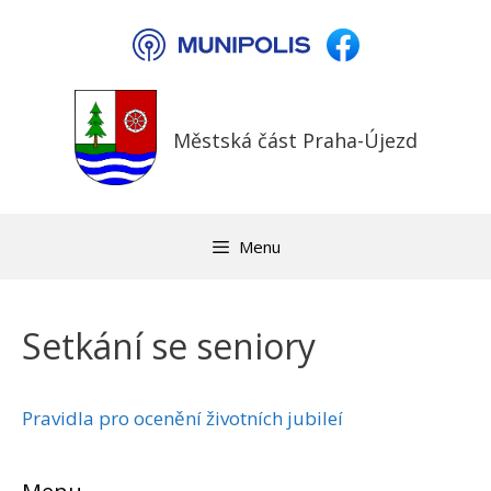
Přeskočit
na
obsah
Městská část Praha-Újezd
Menu
Setkání se seniory
Pravidla pro ocenění životních jubileí