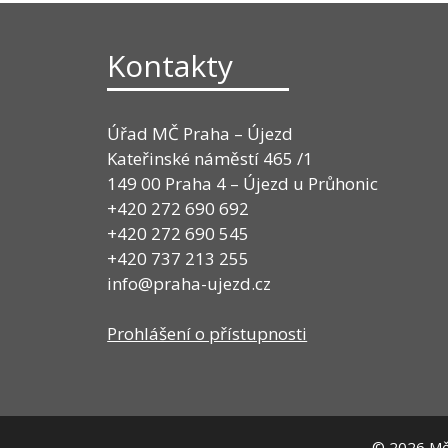
Kontakty
Úřad MČ Praha – Újezd
Kateřinské náměstí 465 /1
149 00 Praha 4 – Újezd u Průhonic
+420 272 690 692
+420 272 690 545
+420 737 213 255
info@praha-ujezd.cz
Prohlášení o přístupnosti
© 2026
Měs