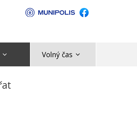
Volný čas
řat