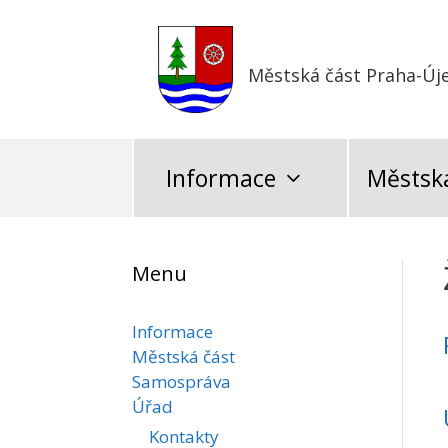
Přeskočit
na
obsah
Městská část Praha-Új
Informace
Městská
Menu
Informace
Městská část
Samospráva
Úřad
Kontakty