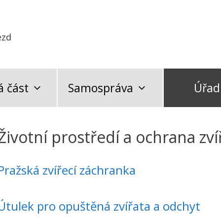
ezd
 část
Samospráva
Úřad
Životní prostředí a ochrana zví
Pražská zvířecí záchranka
Útulek pro opuštěná
zvířata
a odchyt