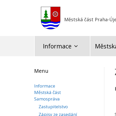
Přeskočit
na
obsah
Městská část Praha-Új
Informace
Městská
Menu
Informace
Městská část
Samospráva
Zastupitelstvo
Zápisy ze zasedání