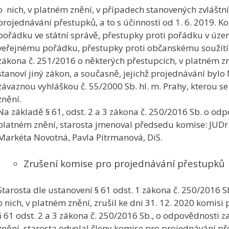
o nich, v platném znění, v případech stanovených zvláštn
projednávání přestupků, a to s účinností od 1. 6. 2019. 
pořádku ve státní správě, přestupky proti pořádku v úz
veřejnému pořádku, přestupky proti občanskému soužití, 
zákona č. 251/2016 o některých přestupcích, v platném zně
stanoví jiný zákon, a současně, jejichž projednávání by
závaznou vyhláškou č. 55/2000 Sb. hl. m. Prahy, kterou se
znění.
Na základě § 61, odst. 2 a 3 zákona č. 250/2016 Sb. o odpo
platném znění, starosta jmenoval předsedu komise: JUDr. 
Markéta Novotná, Pavla Pitrmanová, DiS.
Zrušení komise pro projednávání přestupků
Starosta dle ustanovení § 61 odst. 1 zákona č. 250/2016 S
o nich, v platném znění, zrušil ke dni 31. 12. 2020 komis
§ 61 odst. 2 a 3 zákona č. 250/2016 Sb., o odpovědnosti za
znění, starosta odvolal členy komise pro projednávání pře