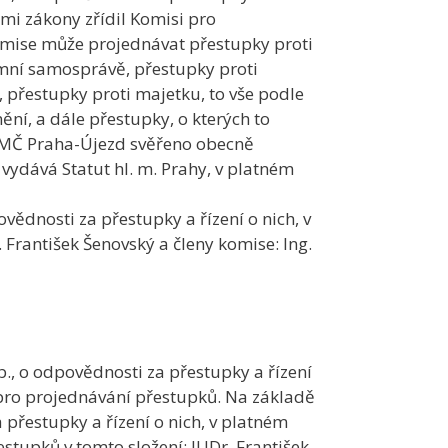
ími zákony zřídil Komisi pro
Komise může projednávat přestupky proti
emní samosprávě, přestupky proti
přestupky proti majetku, to vše podle
ní, a dále přestupky, o kterých to
lo MČ Praha-Újezd svěřeno obecně
 vydává Statut hl. m. Prahy, v platném
vědnosti za přestupky a řízení o nich, v
František Šenovský a členy komise: Ing.
b., o odpovědnosti za přestupky a řízení
i pro projednávání přestupků. Na základě
 přestupky a řízení o nich, v platném
stupků v tomto složení: JUDr. František