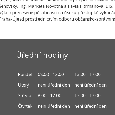
Šenovský, Ing. Markéta Novotná a Pavla Pitrmanová, DiS.
Výkon přenesené působnosti na úseku přestupků vykonává
Praha-Újezd prostřednictvím odboru občansko-správníh
Úřední hodiny
Pondělí
08:00 - 12:00
13:00 - 17:00
Úterý
není úřední den
není úřední den
Středa
8:00 - 12:00
13:00 - 17:00
Čtvrtek
není úřední den
není úřední den