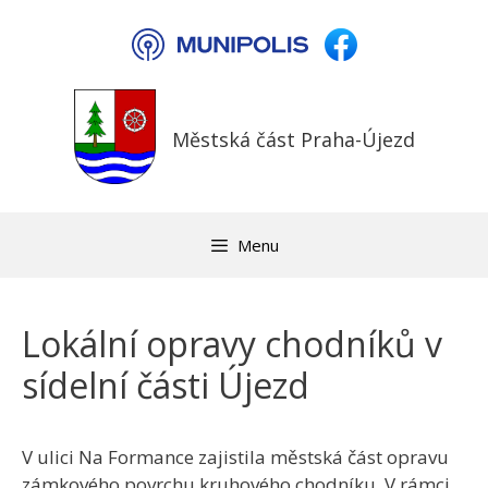
Přeskočit
na
obsah
Městská část Praha-Újezd
Menu
Lokální opravy chodníků v
sídelní části Újezd
V ulici Na Formance zajistila městská část opravu
zámkového povrchu kruhového chodníku. V rámci