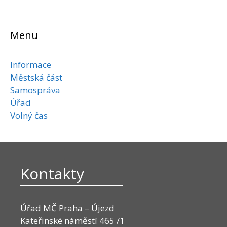
Menu
Informace
Městská část
Samospráva
Úřad
Volný čas
Kontakty
Úřad MČ Praha – Újezd
Kateřinské náměstí 465 /1