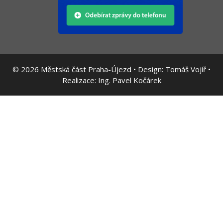
© 2026
Městská část Praha-Újezd • Design:
Tomáš Vojíř
•
Realizace:
Ing. Pavel Kočárek