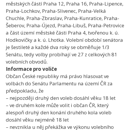
městských částí Praha 12, Praha 16, Praha-Lipence,
Praha-Lochkov, Praha-Slivenec, Praha-Velká
Chuchle, Praha-Zbraslav, Praha-Kunratice, Praha-
Šeberov, Praha-Újezd, Praha-Libuš, Praha-Petrovice
a část území městské části Praha 4, tvořenou k. ú.
Hodkovičky a k. ú. Lhotka. Volební období senátora
je šestileté a každé dva roky se obměňuje 1/3
Senátu, tedy volby probíhají ve 27 z celkových 81
volebních obvodů.
Informace pro voliče
Občan České republiky má právo hlasovat ve
volbách do Senátu Parlamentu na území ČR za
předpokladu, že
– nejpozději druhý den voleb dosáhl věku 18 let
– ve druhém kole může volit i občan ČR, který
alespoň druhý den konání druhého kola voleb
dosáhl věku nejméně 18 let
– nevznikla u něj překážka ve výkonu volebního