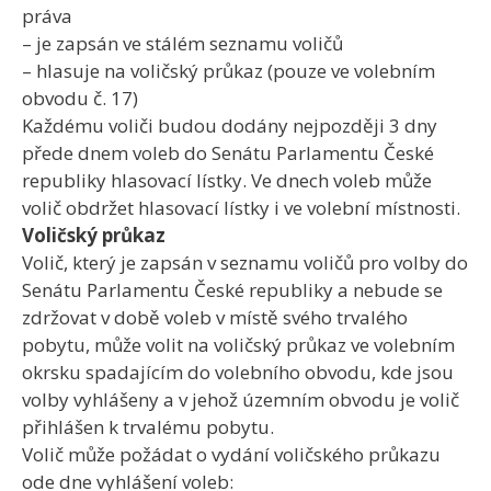
práva
– je zapsán ve stálém seznamu voličů
– hlasuje na voličský průkaz (pouze ve volebním
obvodu č. 17)
Každému voliči budou dodány nejpozději 3 dny
přede dnem voleb do Senátu Parlamentu České
republiky hlasovací lístky. Ve dnech voleb může
volič obdržet hlasovací lístky i ve volební místnosti.
Voličský průkaz
Volič, který je zapsán v seznamu voličů pro volby do
Senátu Parlamentu České republiky a nebude se
zdržovat v době voleb v místě svého trvalého
pobytu, může volit na voličský průkaz ve volebním
okrsku spadajícím do volebního obvodu, kde jsou
volby vyhlášeny a v jehož územním obvodu je volič
přihlášen k trvalému pobytu.
Volič může požádat o vydání voličského průkazu
ode dne vyhlášení voleb: