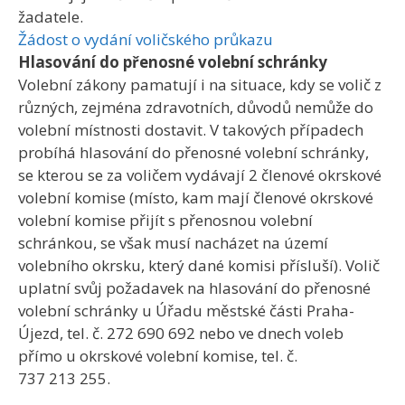
žadatele.
Žádost o vydání voličského průkazu
Hlasování do přenosné volební schránky
Volební zákony pamatují i na situace, kdy se volič z
různých, zejména zdravotních, důvodů nemůže do
volební místnosti dostavit. V takových případech
probíhá hlasování do přenosné volební schránky,
se kterou se za voličem vydávají 2 členové okrskové
volební komise (místo, kam mají členové okrskové
volební komise přijít s přenosnou volební
schránkou, se však musí nacházet na území
volebního okrsku, který dané komisi přísluší). Volič
uplatní svůj požadavek na hlasování do přenosné
volební schránky u Úřadu městské části Praha-
Újezd, tel. č. 272 690 692 nebo ve dnech voleb
přímo u okrskové volební komise, tel. č.
737 213 255.