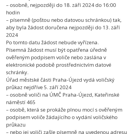
– osobně, nejpozději do 18. září 2024 do 16:00
hodin
– písemně (poštou nebo datovou schránkou) tak,
aby byla žádost doručena nejpozději do 13. září
2024
Po tomto datu žádost nebude vyřízena.
Písemná žádost musí být opatřena úředně
ověřeným podpisem voliče nebo zaslána v
elektronické podobě prostřednictvím datové
schránky.
Úřad městské části Praha-Újezd vydá voličský
průkaz nejdříve 5. září 2024
– osobně voliči na ÚMČ Praha-Újezd, Kateřinské
náměstí 465
– osobě, která se prokáže plnou mocí s ověřeným
podpisem voliče žádajícího o vydání voličského
průkazu
– nebo jej voliči zašle písemně na uvedenou adresu