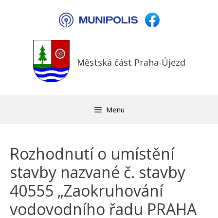
Přeskočit
na
obsah
Městská část Praha-Újezd
Menu
Rozhodnutí o umístění
stavby nazvané č. stavby
40555 „Zaokruhování
vodovodního řadu PRAHA