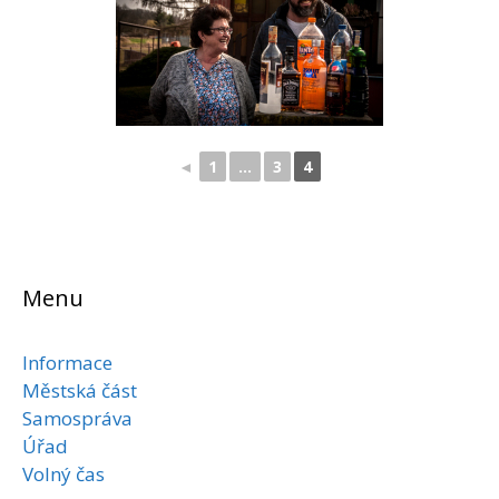
◄
1
...
3
4
Menu
Informace
Městská část
Samospráva
Úřad
Volný čas