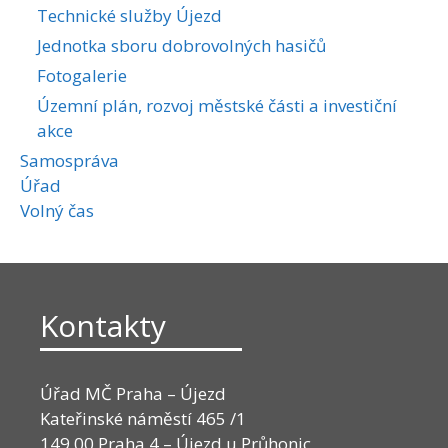
Technické služby Újezd
Jednotka sboru dobrovolných hasičů
Fotogalerie
Územní plán, rozvoj městské části a investiční
akce
Samospráva
Úřad
Volný čas
Kontakty
Úřad MČ Praha – Újezd
Kateřinské náměstí 465 /1
149 00 Praha 4 – Újezd u Průhonic