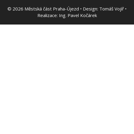
© 2026
Městská část Praha-Újezd • Design:
Tomáš Vojíř
•
Realizace:
Ing. Pavel Kočárek