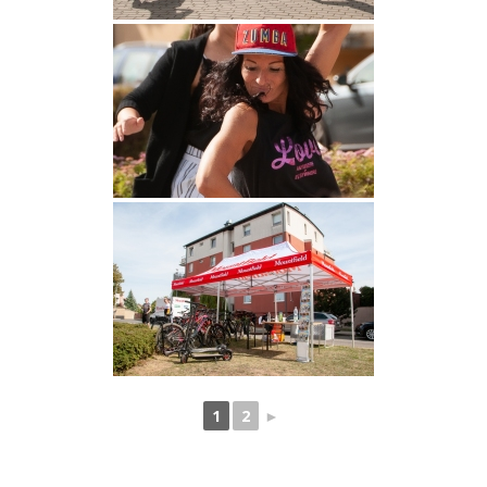
1
2
►