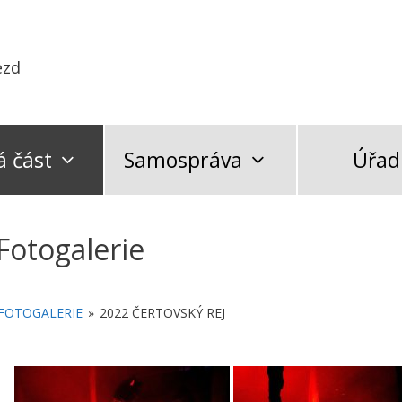
ezd
 část
Samospráva
Úřad
Fotogalerie
FOTOGALERIE
»
2022 ČERTOVSKÝ REJ