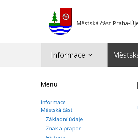
Přeskočit
na
obsah
Městská část Praha-Új
Informace
Městská
Menu
Informace
Městská část
Základní údaje
Znak a prapor
Historie