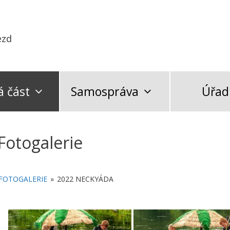
ezd
 část
Samospráva
Úřad
Fotogalerie
FOTOGALERIE
»
2022 NECKYÁDA