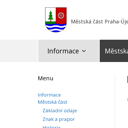
Přeskočit
na
obsah
Městská část Praha-Új
Informace
Městská
Menu
Informace
Městská část
Základní údaje
Znak a prapor
Historie