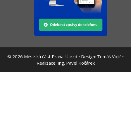
© 2026
Městská část Praha-Újezd • Design:
Tomáš Vojíř
•
Realizace:
Ing. Pavel Kočárek