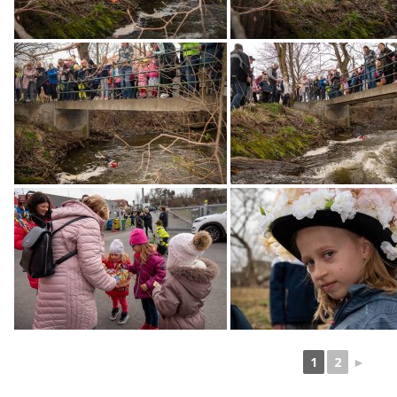
1
2
►