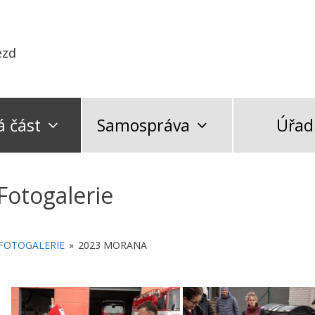
ezd
 část
Samospráva
Úřad
Fotogalerie
FOTOGALERIE
»
2023 MORANA