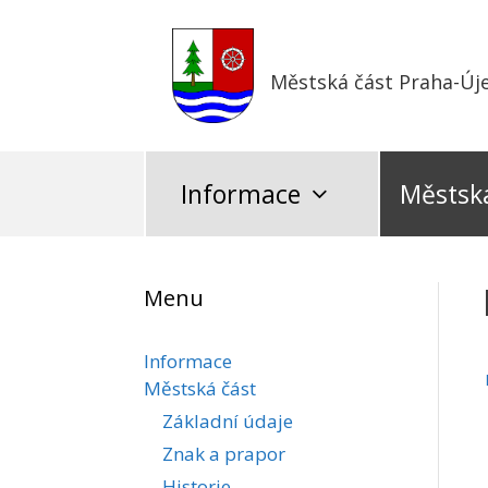
Přeskočit
na
obsah
Městská část Praha-Új
Informace
Městská
Menu
Informace
Městská část
Základní údaje
Znak a prapor
Historie