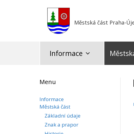
Přeskočit
na
obsah
Městská část Praha-Új
Informace
Městská
Menu
Informace
Městská část
Základní údaje
Znak a prapor
Historie