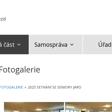
ezd
 část
Samospráva
Úřad
Fotogalerie
FOTOGALERIE
»
2025 SETKÁNÍ SE SENIORY JARO