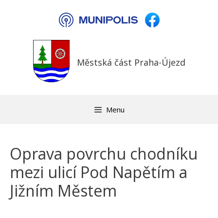
Přeskočit
na
obsah
Městská část Praha-Újezd
Menu
Oprava povrchu chodníku
mezi ulicí Pod Napětím a
Jižním Městem