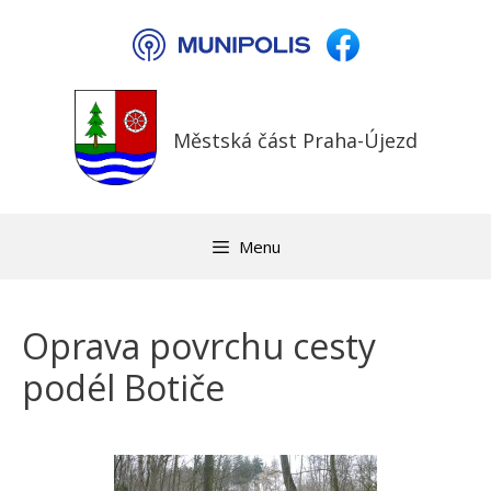
Přeskočit
na
obsah
Městská část Praha-Újezd
Menu
Oprava povrchu cesty
podél Botiče