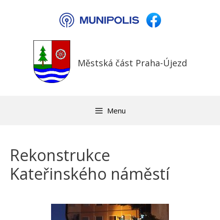
Přeskočit
na
obsah
Městská část Praha-Újezd
Menu
Rekonstrukce
Kateřinského náměstí