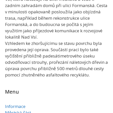
zadním zahradám domů při ulici Formanská. Cesta
v minulosti opakovaně posloužila jako objízdná
trasa, například během rekonstrukce ulice
Formanská, a do budoucna se počítá s jejím
využitím jako příjezdové komunikace k rozvojové
lokalitě Nad Vsí.
Vzhledem ke zhoršujícímu se stavu povrchu byla
provedena její oprava. Součástí prací bylo také
vyčištění přibližně padesátimetrového úseku
odvodňovací strouhy, prořezání náletových dřevin a
úprava povrchu přibližně 500 metrů dlouhé cesty
pomocí zhutněného asfaltového recyklátu.
Menu
Informace
Městská část