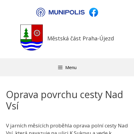
Přeskočit
na
obsah
Městská část Praha-Újezd
Menu
Oprava povrchu cesty Nad
Vsí
V jarních měsících proběhla oprava polní cesty Nad
Vsí, která navazuje na ulici K Sukovu a vede k