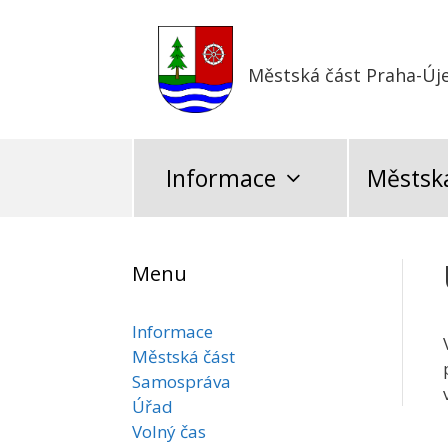
Přeskočit
na
obsah
Městská část Praha-Új
Informace
Městská
Menu
Informace
Městská část
Samospráva
Úřad
Volný čas