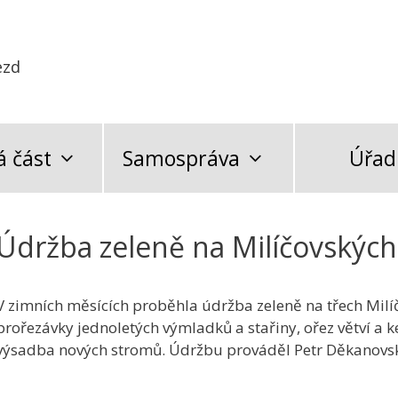
ezd
 část
Samospráva
Úřad
Údržba zeleně na Milíčovských
V zimních měsících proběhla údržba zeleně na třech Milí
prořezávky jednoletých výmladků a stařiny, ořez větví a k
výsadba nových stromů. Údržbu prováděl Petr Děkanovsk