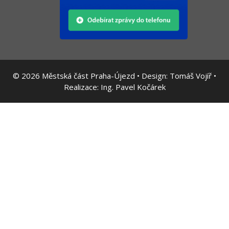
© 2026
Městská část Praha-Újezd • Design:
Tomáš Vojíř
•
Realizace:
Ing. Pavel Kočárek