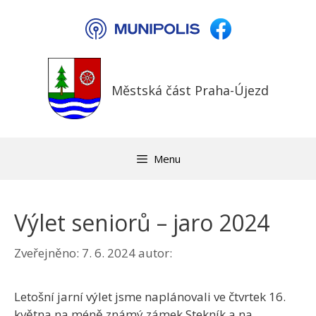
Přeskočit
na
obsah
Městská část Praha-Újezd
Menu
Výlet seniorů – jaro 2024
Zveřejněno:
7. 6. 2024
autor:
Letošní jarní výlet jsme naplánovali ve čtvrtek 16.
května na méně známý zámek Stekník a na