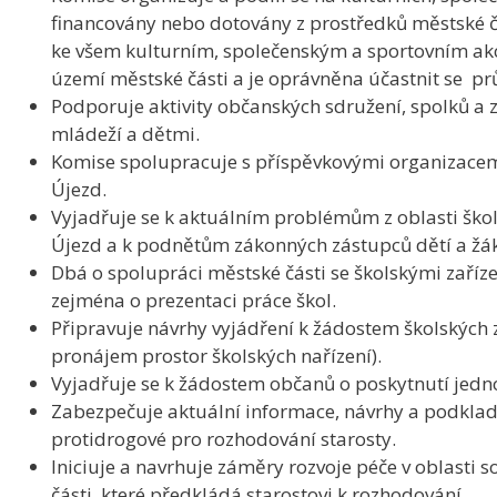
financovány nebo dotovány z prostředků městské č
ke všem kulturním, společenským a sportovním ak
území městské části a je oprávněna účastnit se pr
Podporuje aktivity občanských sdružení, spolků a 
mládeží a dětmi.
Komise spolupracuje s příspěvkovými organizacem
Újezd.
Vyjadřuje se k aktuálním problémům z oblasti škol
Újezd a k podnětům zákonných zástupců dětí a žák
Dbá o spolupráci městské části se školskými zaříze
zejména o prezentaci práce škol.
Připravuje návrhy vyjádření k žádostem školských z
pronájem prostor školských nařízení).
Vyjadřuje se k žádostem občanů o poskytnutí jedn
Zabezpečuje aktuální informace, návrhy a podklady 
protidrogové pro rozhodování starosty.
Iniciuje a navrhuje záměry rozvoje péče v oblasti 
části, které předkládá starostovi k rozhodování.