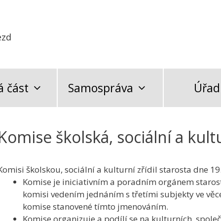
ezd
 část
Samospráva
Úřad
Komise školská, sociální a kult
Komisi školskou, sociální a kulturní zřídil starosta dne 
Komise je iniciativním a poradním orgánem starost
komisi vedením jednáním s třetími subjekty ve věce
komise stanovené tímto jmenováním.
Komise organizuje a podílí se na kulturních, společ