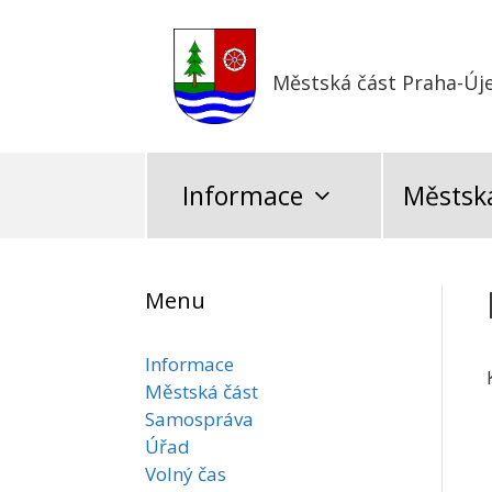
Přeskočit
na
obsah
Městská část Praha-Új
Informace
Městská
Menu
Informace
Městská část
Samospráva
Úřad
Volný čas