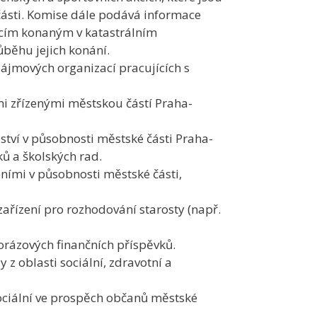
ásti. Komise dále podává informace
cím konaným v katastrálním
ůběhu jejich konání.
zájmových organizací pracujících s
i zřízenými městskou částí Praha-
ství v působnosti městské části Praha-
ů a školských rad.
ními v působnosti městské části,
ařízení pro rozhodování starosty (např.
orázových finančních příspěvků.
z oblasti sociální, zdravotní a
sociální ve prospěch občanů městské