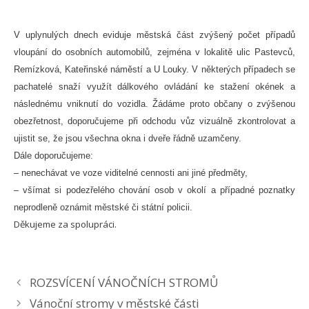
V uplynulých dnech eviduje městská část zvýšený počet případů
vloupání do osobních automobilů, zejména v lokalitě ulic Pastevců,
Remízková, Kateřinské náměstí a U Louky. V některých případech se
pachatelé snaží využít dálkového ovládání ke stažení okének a
následnému vniknutí do vozidla. Žádáme proto občany o zvýšenou
obezřetnost, doporučujeme při odchodu vůz vizuálně zkontrolovat a
ujistit se, že jsou všechna okna i dveře řádně uzamčeny.
Dále doporučujeme:
– nenechávat ve voze viditelné cennosti ani jiné předměty,
– všímat si podezřelého chování osob v okolí a případné poznatky
neprodleně oznámit městské či státní policii.
Děkujeme za spolupráci.
ROZSVÍCENÍ VÁNOČNÍCH STROMŮ
Vánoční stromy v městské části