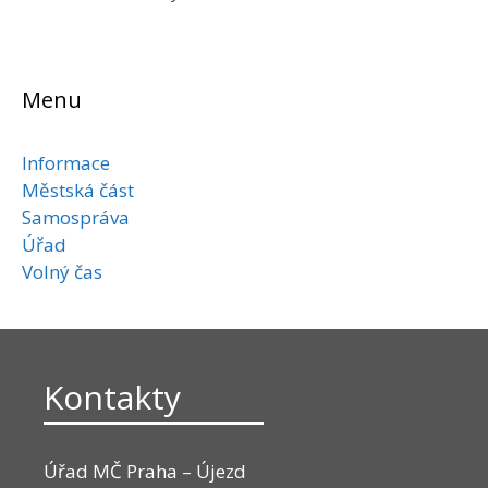
Menu
Informace
Městská část
Samospráva
Úřad
Volný čas
Kontakty
Úřad MČ Praha – Újezd