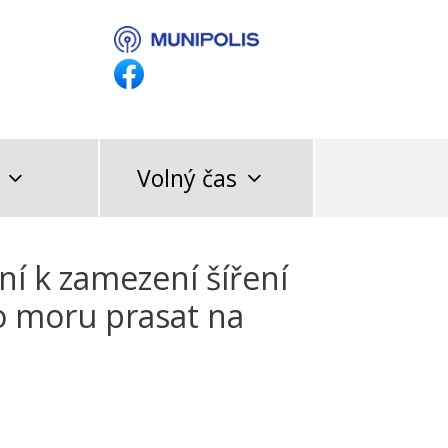
Volný čas
í k zamezení šíření
o moru prasat na