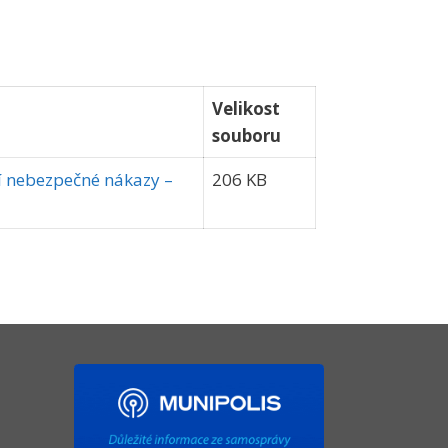
Velikost
souboru
í nebezpečné nákazy –
206 KB