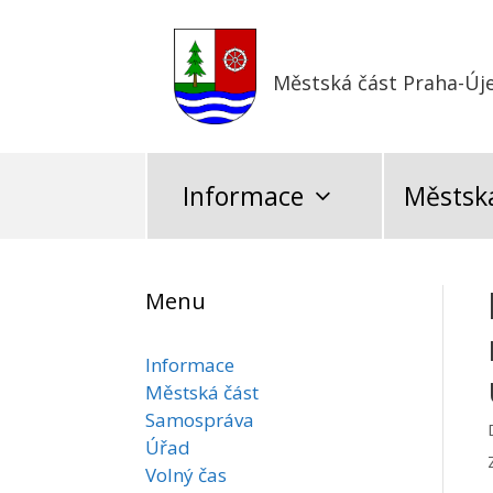
Přeskočit
na
obsah
Městská část Praha-Új
Informace
Městská
Menu
Informace
Městská část
Samospráva
Úřad
Volný čas