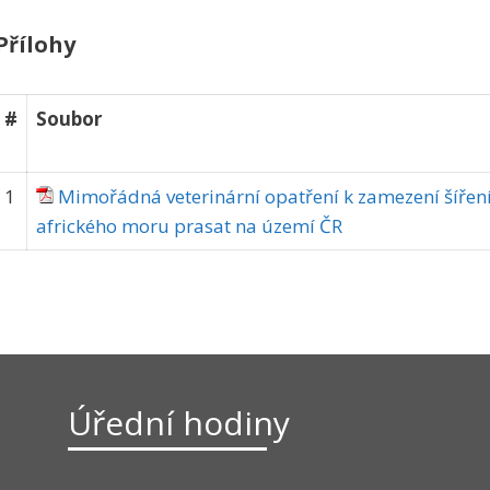
Přílohy
#
Soubor
1
Mimořádná veterinární opatření k zamezení šířen
afrického moru prasat na území ČR
Úřední hodiny