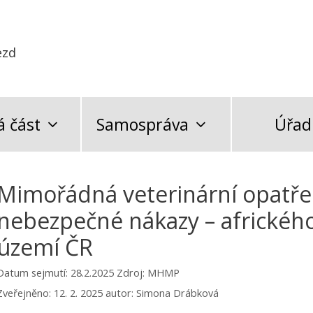
ezd
 část
Samospráva
Úřad
Mimořádná veterinární opatřen
nebezpečné nákazy – africkéh
území ČR
Datum sejmutí: 28.2.2025
Zdroj: MHMP
Zveřejněno:
12. 2. 2025
autor:
Simona Drábková