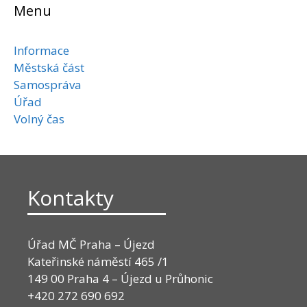
Menu
Informace
Městská část
Samospráva
Úřad
Volný čas
Kontakty
Úřad MČ Praha – Újezd
Kateřinské náměstí 465 /1
149 00 Praha 4 – Újezd u Průhonic
+420 272 690 692