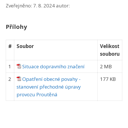
Zveřejněno:
7. 8. 2024
autor:
Přílohy
#
Soubor
Velikost
souboru
1
Situace dopravního značení
2 MB
2
Opatření obecné povahy -
177 KB
stanovení přechodné úpravy
provozu Proutěná