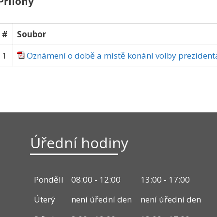
Přílohy
#
Soubor
1
Oznámení o době a místě konání volby prezident
Úřední hodiny
Pondělí
08:00 - 12:00
13:00 - 17:00
Úterý
není úřední den
není úřední den