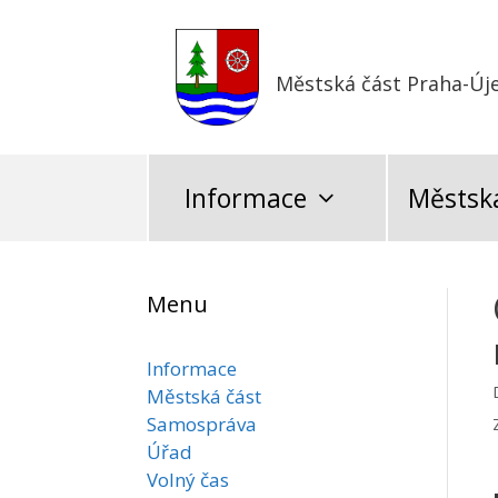
Přeskočit
na
obsah
Městská část Praha-Új
Informace
Městská
Menu
Informace
Městská část
Samospráva
Úřad
Volný čas