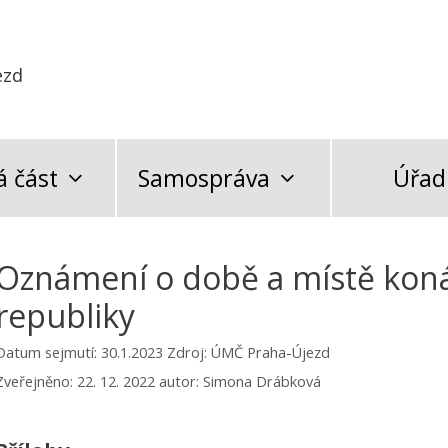
ezd
 část
Samospráva
Úřad
Oznámení o době a místě koná
republiky
Datum sejmutí: 30.1.2023
Zdroj: ÚMČ Praha-Újezd
Zveřejněno:
22. 12. 2022
autor:
Simona Drábková