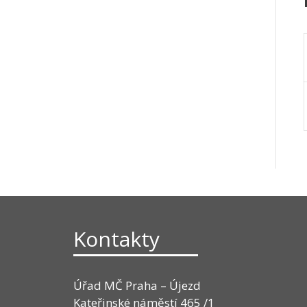
Kontakty
Úřad MČ Praha – Újezd
Kateřinské náměstí 465 /1