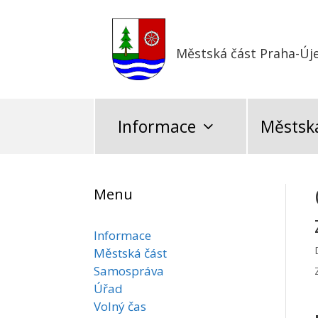
Přeskočit
na
obsah
Městská část Praha-Új
Informace
Městská
Menu
Informace
Městská část
Samospráva
Úřad
Volný čas