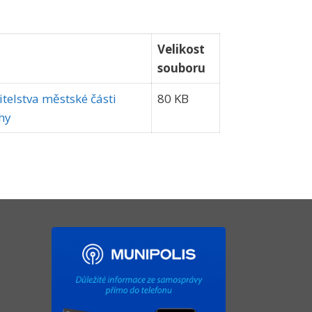
Velikost
souboru
telstva městské části
80 KB
hy