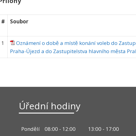
Přílohy
#
Soubor
1
Oznámení o době a místě konání voleb do Zastupi
Praha-Újezd a do Zastupitelstva hlavního města Pra
Úřední hodiny
Pondělí
08:00 - 12:00
13:00 - 17:00