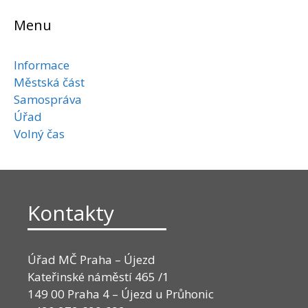
Menu
Informace
Městská část
Samospráva
Úřad
Volný čas
Kontakty
Úřad MČ Praha – Újezd
Kateřinské náměstí 465 /1
149 00 Praha 4 – Újezd u Průhonic