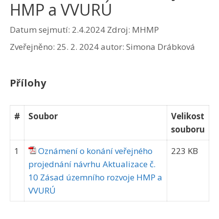
HMP a VVURÚ
Datum sejmutí: 2.4.2024
Zdroj: MHMP
Zveřejněno:
25. 2. 2024
autor:
Simona Drábková
Přílohy
#
Soubor
Velikost
souboru
1
Oznámení o konání veřejného
223 KB
projednání návrhu Aktualizace č.
10 Zásad územního rozvoje HMP a
VVURÚ