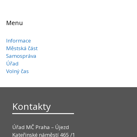
Menu
Informace
Městská část
Samospráva
Úřad
Volný čas
Kontakty
Úřad MČ Praha – Újezd
Kateřinské náměstí 465 /1