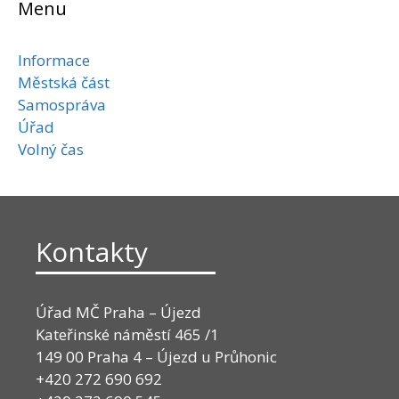
Menu
Informace
Městská část
Samospráva
Úřad
Volný čas
Kontakty
Úřad MČ Praha – Újezd
Kateřinské náměstí 465 /1
149 00 Praha 4 – Újezd u Průhonic
+420 272 690 692