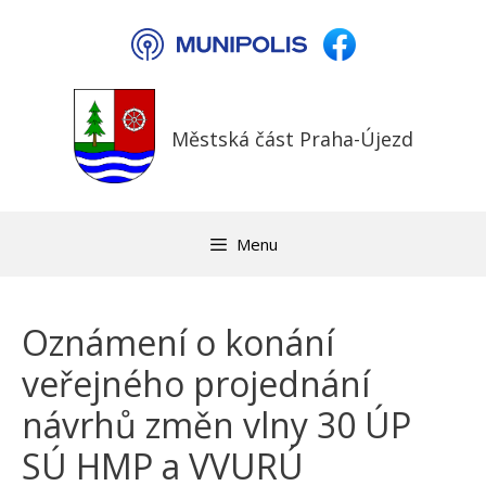
Přeskočit
na
obsah
Městská část Praha-Újezd
Menu
Oznámení o konání
veřejného projednání
návrhů změn vlny 30 ÚP
SÚ HMP a VVURÚ