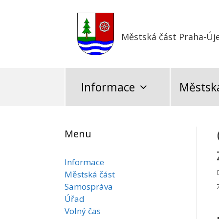
Přeskočit
na
obsah
Městská část Praha-Új
Informace
Městská
Menu
Informace
Městská část
Samospráva
Úřad
Volný čas