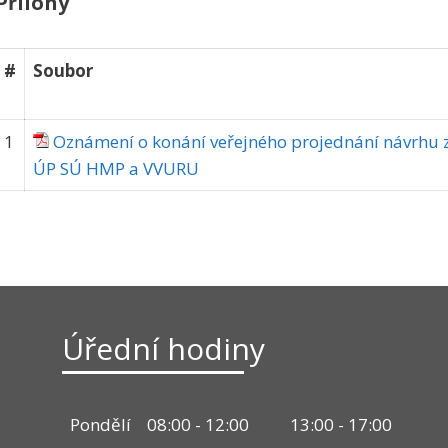
Přílohy
#
Soubor
1
Oznámení o konání veřejného projednání návrhu 
ÚP SÚ HMP a VVURU
Úřední hodiny
Pondělí
08:00 - 12:00
13:00 - 17:00