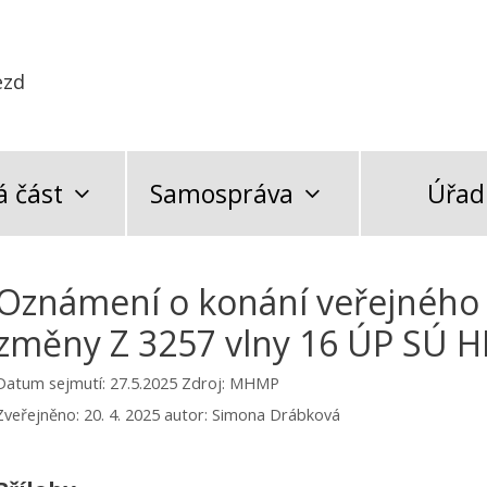
ezd
 část
Samospráva
Úřad
Oznámení o konání veřejného
změny Z 3257 vlny 16 ÚP SÚ 
Datum sejmutí: 27.5.2025
Zdroj: MHMP
Zveřejněno:
20. 4. 2025
autor:
Simona Drábková