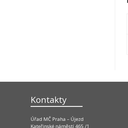
Kontakty
Úřad MČ Praha – Újezd
Kateřinské náměstí 465 /1