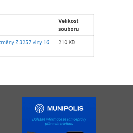
Velikost
souboru
změny Z 3257 vlny 16
210 KB