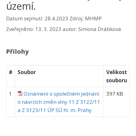
území.
Datum sejmutí: 28.4.2023
Zdroj: MHMP
Zveřejněno:
13. 3. 2023
autor:
Simona Drábková
Přílohy
#
Soubor
Velikost
souboru
1
Oznámení o společném jednání
397 KB
o návrzích změn vlny 11 Z 3122/11
a Z 3123/11 ÚP SÚ hl. m. Prahy