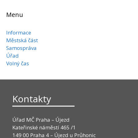
Menu
Informace
Městská část
Samospráva
Úřad
Volný čas
Kontakty
Úřad MČ Praha – Újezd
Kateřinské náměstí 465 /1
149 00 Praha 4 – Újezd u Průhonic