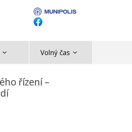
Volný čas
ho řízení –
dí