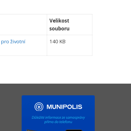
Velikost
souboru
 pro životní
140 KB