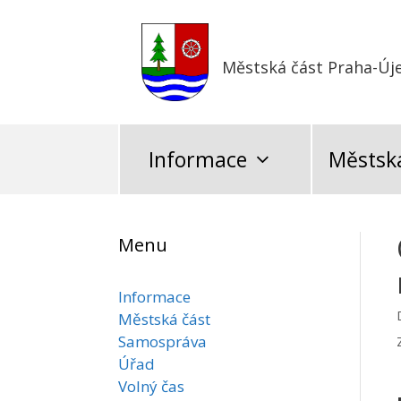
Přeskočit
na
obsah
Městská část Praha-Új
Informace
Městská
Menu
Informace
Městská část
Samospráva
Úřad
Volný čas