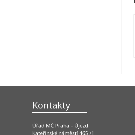
Kontakty
Úřad MČ Praha – Újezd
Kateřinské náměstí 465 /1