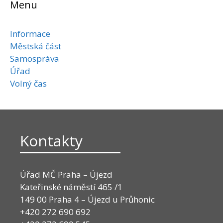
Menu
Informace
Městská část
Samospráva
Úřad
Volný čas
Kontakty
Úřad MČ Praha – Újezd
Kateřinské náměstí 465 /1
149 00 Praha 4 – Újezd u Průhonic
+420 272 690 692