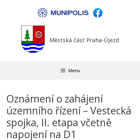
Přeskočit
na
obsah
Městská část Praha-Újezd
Menu
Oznámení o zahájení
územního řízení – Vestecká
spojka, II. etapa včetně
napojení na D1