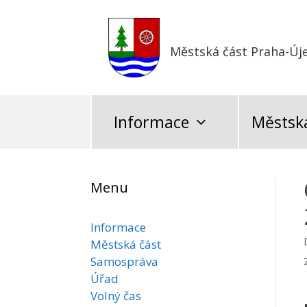
Přeskočit
na
obsah
Městská část Praha-Új
Informace
Městská
Menu
Informace
Městská část
Samospráva
Úřad
Volný čas