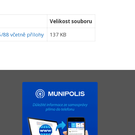
Velikost souboru
/88 včetně přílohy
137 KB