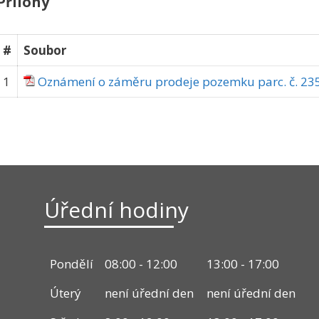
Přílohy
#
Soubor
1
Oznámení o záměru prodeje pozemku parc. č. 235
Úřední hodiny
Pondělí
08:00 - 12:00
13:00 - 17:00
Úterý
není úřední den
není úřední den