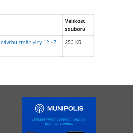
Velikost
souboru
 návrhu změn vlny 12 - Z
253 KB