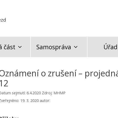
ezd
 část
Samospráva
Úřad
Oznámení o zrušení – projedn
12
Datum sejmutí: 6.4.2020
Zdroj: MHMP
Zveřejněno:
19. 3. 2020
autor: