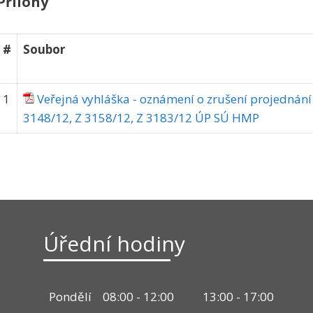
Přílohy
#
Soubor
1
Veřejná vyhláška - oznámení o zrušení projednání
3148/12, Z 3158/12, Z 3183/12 ÚP SÚ HMP
Úřední hodiny
Pondělí
08:00 - 12:00
13:00 - 17:00