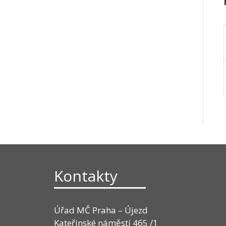
Kontakty
Úřad MČ Praha – Újezd
Kateřinské náměstí 465 /1