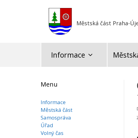
Přeskočit
na
obsah
Městská část Praha-Új
Informace
Městská
Menu
Informace
Městská část
Samospráva
Úřad
Volný čas