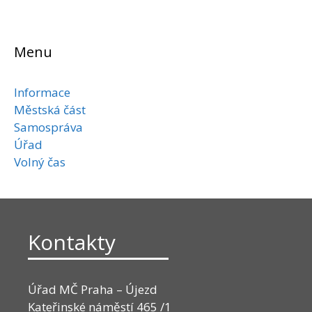
Menu
Informace
Městská část
Samospráva
Úřad
Volný čas
Kontakty
Úřad MČ Praha – Újezd
Kateřinské náměstí 465 /1