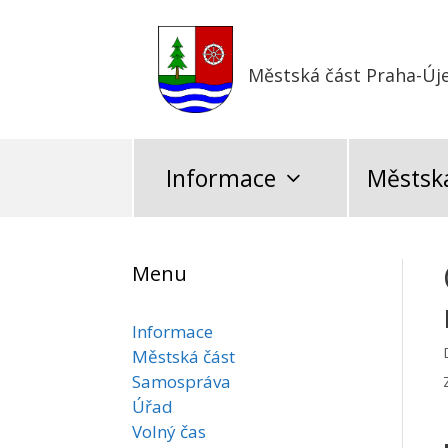
Přeskočit
na
obsah
Městská část Praha-Új
Informace
Městská
Menu
Informace
Městská část
Samospráva
Úřad
Volný čas