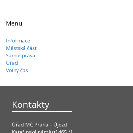
Menu
Informace
Městská část
Samospráva
Úřad
Volný čas
Kontakty
Úřad MČ Praha – Újezd
Kateřinské náměstí 465 /1