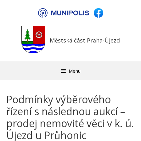
Přeskočit
na
obsah
Městská část Praha-Újezd
Menu
Podmínky výběrového
řízení s následnou aukcí –
prodej nemovité věci v k. ú.
Újezd u Průhonic