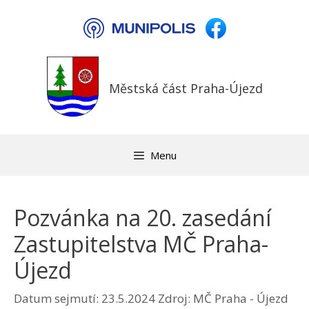
Přeskočit
na
obsah
Městská část Praha-Újezd
Menu
Pozvánka na 20. zasedání
Zastupitelstva MČ Praha-
Újezd
Datum sejmutí: 23.5.2024
Zdroj: MČ Praha - Újezd