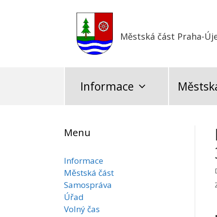
Přeskočit
na
obsah
Městská část Praha-Új
Informace
Městská
Menu
Informace
Městská část
Samospráva
Úřad
Volný čas