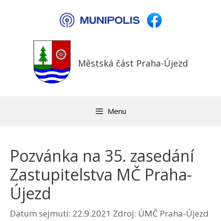
Přeskočit
na
obsah
Městská část Praha-Újezd
Menu
Pozvánka na 35. zasedání
Zastupitelstva MČ Praha-
Újezd
Datum sejmutí: 22.9.2021
Zdroj: ÚMČ Praha-Újezd