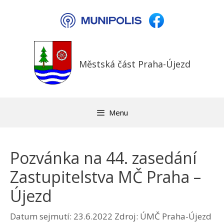
Přeskočit
na
obsah
Městská část Praha-Újezd
Menu
Pozvánka na 44. zasedání
Zastupitelstva MČ Praha –
Újezd
Datum sejmutí: 23.6.2022
Zdroj: ÚMČ Praha-Újezd