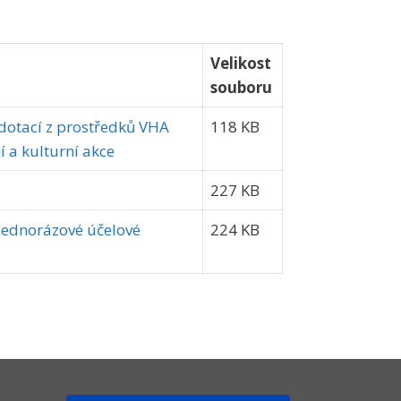
Velikost
souboru
dotací z prostředků VHA
118 KB
í a kulturní akce
227 KB
 jednorázové účelové
224 KB