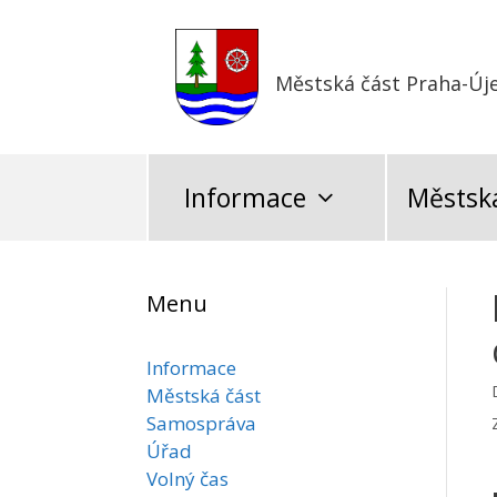
Přeskočit
na
obsah
Městská část Praha-Új
Informace
Městská
Menu
Informace
Městská část
Samospráva
Úřad
Volný čas