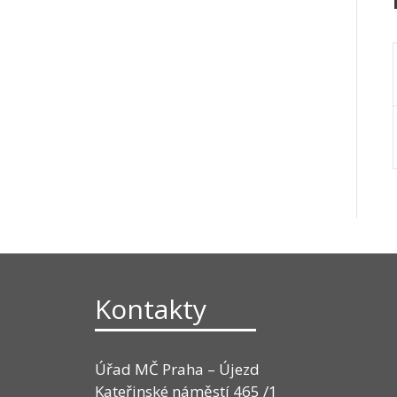
Kontakty
Úřad MČ Praha – Újezd
Kateřinské náměstí 465 /1