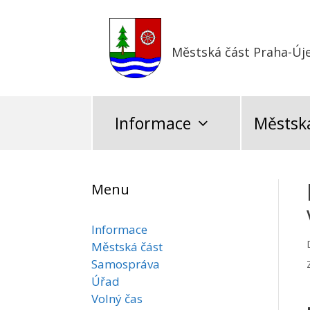
Přeskočit
na
obsah
Městská část Praha-Új
Informace
Městská
Menu
Informace
Městská část
Samospráva
Úřad
Volný čas